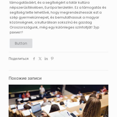
támogatásáért, és a segítségért a tatár kultúra
népszerűsítésében, Európa területén. Ez a támogatás és
segítség tette lehetővé, hogy megrendezhessük ezt a
szép gyermekünnepet, és bemutathassuk a magyar
közönségnek, a kulturálisan sokszínű és gazdag
Oroszországunk, még egy különleges színfoltját! Зур
рахмет!
Button
Поделиться
Похожие записи