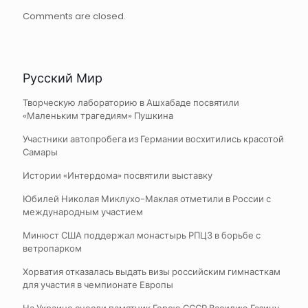
Comments are closed.
Русский Мир
Творческую лабораторию в Ашхабаде посвятили
«Маленьким трагедиям» Пушкина
Участники автопробега из Германии восхитились красотой
Самары
Истории «Интердома» посвятили выставку
Юбилей Николая Миклухо-Маклая отметили в России с
международным участием
Минюст США поддержал монастырь РПЦЗ в борьбе с
ветропарком
Хорватия отказалась выдать визы российским гимнасткам
для участия в чемпионате Европы