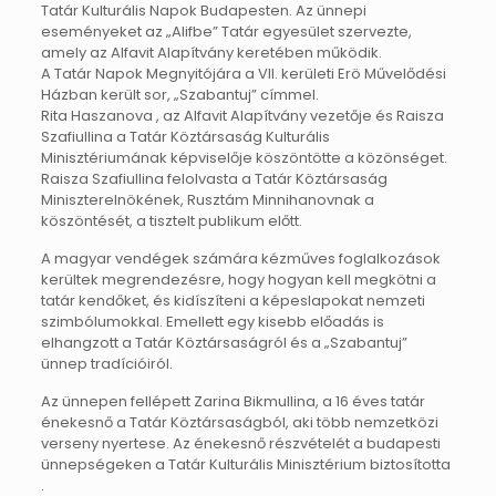
Tatár Kulturális Napok Budapesten. Az ünnepi
eseményeket az „Alifbe” Tatár egyesület szervezte,
amely az Alfavit Alapítvány keretében működik.
A Tatár Napok Megnyitójára a VII. kerületi Erö Művelődési
Házban került sor, „Szabantuj” címmel.
Rita Haszanova , az Alfavit Alapítvány vezetője és Raisza
Szafiullina a Tatár Köztársaság Kulturális
Minisztériumának képviselője köszöntötte a közönséget.
Raisza Szafiullina felolvasta a Tatár Köztársaság
Miniszterelnökének, Rusztám Minnihanovnak a
köszöntését, a tisztelt publikum előtt.
A magyar vendégek számára kézműves foglalkozások
kerültek megrendezésre, hogy hogyan kell megkötni a
tatár kendőket, és kidíszíteni a képeslapokat nemzeti
szimbólumokkal. Emellett egy kisebb előadás is
elhangzott a Tatár Köztársaságról és a „Szabantuj”
ünnep tradícióiról.
Az ünnepen fellépett Zarina Bikmullina, a 16 éves tatár
énekesnő a Tatár Köztársaságból, aki több nemzetközi
verseny nyertese. Az énekesnő részvételét a budapesti
ünnepségeken a Tatár Kulturális Minisztérium biztosította
.