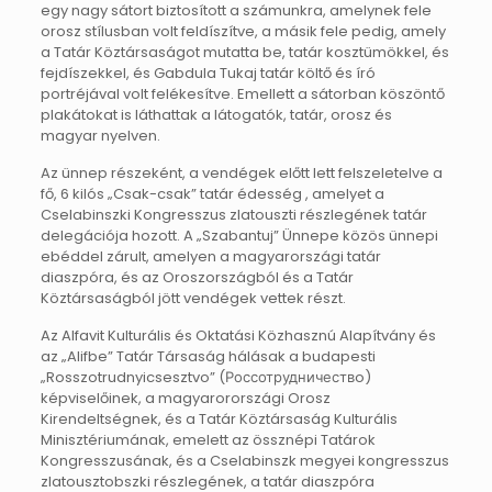
egy nagy sátort biztosított a számunkra, amelynek fele
orosz stílusban volt feldíszítve, a másik fele pedig, amely
a Tatár Köztársaságot mutatta be, tatár kosztümökkel, és
fejdíszekkel, és Gabdula Tukaj tatár költő és író
portréjával volt felékesítve. Emellett a sátorban köszöntő
plakátokat is láthattak a látogatók, tatár, orosz és
magyar nyelven.
Az ünnep részeként, a vendégek előtt lett felszeletelve a
fő, 6 kilós „Csak-csak” tatár édesség , amelyet a
Cselabinszki Kongresszus zlatouszti részlegének tatár
delegációja hozott. A „Szabantuj” Ünnepe közös ünnepi
ebéddel zárult, amelyen a magyarországi tatár
diaszpóra, és az Oroszországból és a Tatár
Köztársaságból jött vendégek vettek részt.
Az Alfavit Kulturális és Oktatási Közhasznú Alapítvány és
az „Alifbe” Tatár Társaság hálásak a budapesti
„Rosszotrudnyicsesztvo” (Россотрудничествo)
képviselőinek, a magyarorországi Orosz
Kirendeltségnek, és a Tatár Köztársaság Kulturális
Minisztériumának, emelett az össznépi Tatárok
Kongresszusának, és a Cselabinszk megyei kongresszus
zlatousztobszki részlegének, a tatár diaszpóra