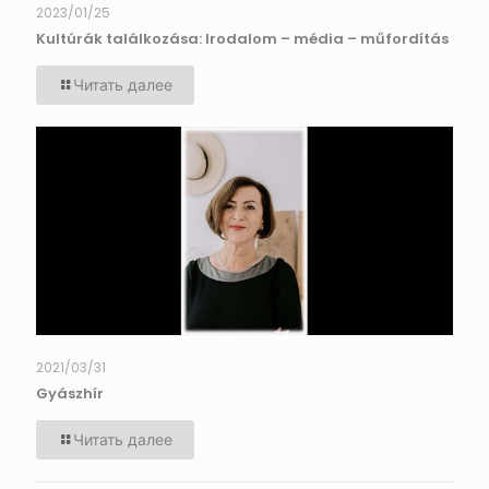
2023/01/25
Kultúrák találkozása: Irodalom – média – műfordítás
Читать далее
2021/03/31
Gyászhír
Читать далее