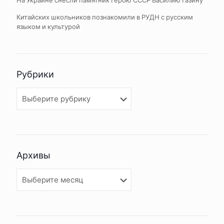
На Украине снесли памятник Герою СССР Василию Газину
Китайских школьников познакомили в РУДН с русским
языком и культурой
Рубрики
Рубрики
Архивы
Архивы