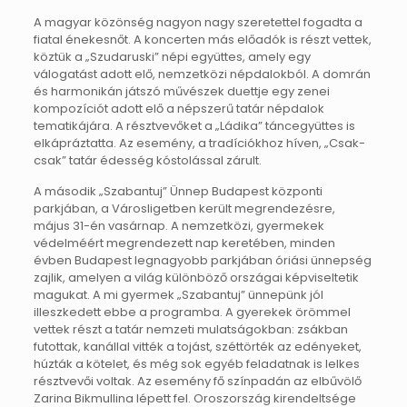
A magyar közönség nagyon nagy szeretettel fogadta a
fiatal énekesnőt. A koncerten más előadók is részt vettek,
köztük a „Szudaruski” népi együttes, amely egy
válogatást adott elő, nemzetközi népdalokból. A domrán
és harmonikán játszó művészek duettje egy zenei
kompozíciót adott elő a népszerű tatár népdalok
tematikájára. A résztvevőket a „Ládika” táncegyüttes is
elkápráztatta. Az esemény, a tradíciókhoz híven, „Csak-
csak” tatár édesség kóstolással zárult.
A második „Szabantuj” Ünnep Budapest központi
parkjában, a Városligetben került megrendezésre,
május 31-én vasárnap. A nemzetközi, gyermekek
védelméért megrendezett nap keretében, minden
évben Budapest legnagyobb parkjában óriási ünnepség
zajlik, amelyen a világ különböző országai képviseltetik
magukat. A mi gyermek „Szabantuj” ünnepünk jól
illeszkedett ebbe a programba. A gyerekek örömmel
vettek részt a tatár nemzeti mulatságokban: zsákban
futottak, kanállal vitték a tojást, széttörték az edényeket,
húzták a kötelet, és még sok egyéb feladatnak is lelkes
résztvevői voltak. Az esemény fő színpadán az elbűvölő
Zarina Bikmullina lépett fel. Oroszország kirendeltsége