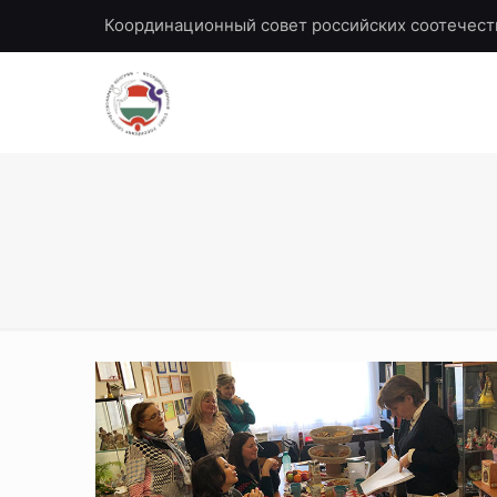
Координационный совет российских соотечест