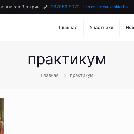
венников Венгрии
+36705618079
russkie@russkie.hu
Главная
Участники
Нов
практикум
Главная
практикум