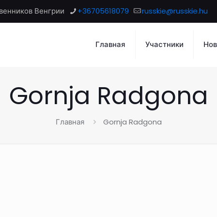
венников Венгрии
+36705618079
russkie@russkie.hu
Главная
Участники
Нов
Gornja Radgona
Главная
Gornja Radgona