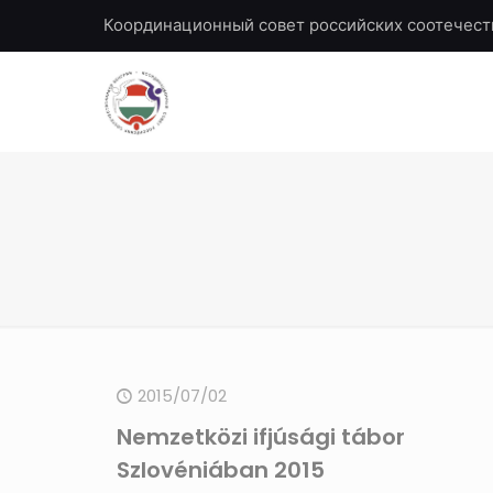
Координационный совет российских соотечест
2015/07/02
Nemzetközi ifjúsági tábor
Szlovéniában 2015