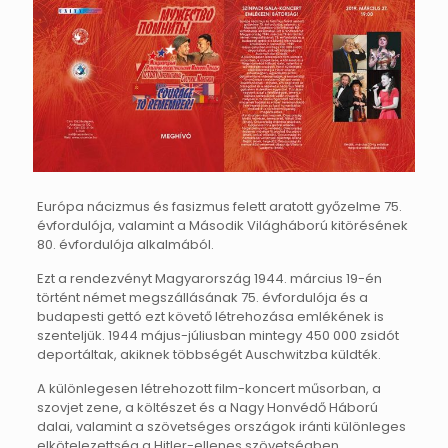
Európa nácizmus és fasizmus felett aratott győzelme 75.
évfordulója, valamint a Második Világháború kitörésének
80. évfordulója alkalmából.
Ezt a rendezvényt Magyarország 1944. március 19-én
történt német megszállásának 75. évfordulója és a
budapesti gettó ezt követő létrehozása emlékének is
szenteljük. 1944 május-júliusban mintegy 450 000 zsidót
deportáltak, akiknek többségét Auschwitzba küldték.
A különlegesen létrehozott film-koncert műsorban, a
szovjet zene, a költészet és a Nagy Honvédő Háború
dalai, valamint a szövetséges országok iránti különleges
elkötelezettség a Hitler-ellenes szövetségben,