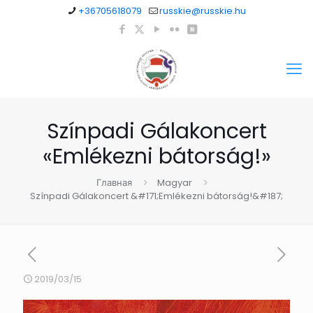
+36705618079
russkie@russkie.hu
Színpadi Gálakoncert
«Emlékezni bátorság!»
Главная
Magyar
Színpadi Gálakoncert &#171;Emlékezni bátorság!&#187;
2019/03/15