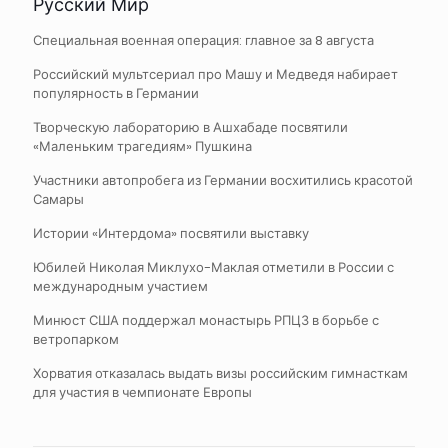
Русский Мир
Специальная военная операция: главное за 8 августа
Российский мультсериал про Машу и Медведя набирает
популярность в Германии
Творческую лабораторию в Ашхабаде посвятили
«Маленьким трагедиям» Пушкина
Участники автопробега из Германии восхитились красотой
Самары
Истории «Интердома» посвятили выставку
Юбилей Николая Миклухо-Маклая отметили в России с
международным участием
Минюст США поддержал монастырь РПЦЗ в борьбе с
ветропарком
Хорватия отказалась выдать визы российским гимнасткам
для участия в чемпионате Европы