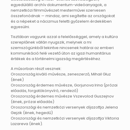
egyedülálló archív dokumentum-videóanyagok, a
nemzetközi filmművészet mesterművei szervesen
összefonódnak — mindaz, ami segítette az országokat
és a népeket a nácizmus feletti győzelem érdekében
egyesülni.
Tisztában vagyunk azzal a felelősséggel, amely a kultúra
szereplőinek vállán nyugszik, melynek a mi
szemszögünkből tekintve nincsenek határai az emberi
kommunikáció felé vezető úton az igazi humanitárius
értékek és a történelmi igazság megértéséhez.
A műsorban részt vesznek:
Oroszország kiváló művésze, zeneszerző, Mihail Gluz
(ének)
Oroszország érdemes művésze, Gorjunova Irina (prózai
előadás, forgatókönyvíró, rendező)
Oroszország érdemes művésze Vszevolod Guszejnov
(ének, prózai előadás)
Oroszországi és nemzetközi versenyek díjazottja Jelena
Gejzik (ének, hegedű)
Oroszországi és nemzetközi versenyek díjazottja Viktoria
Lazareva (ének).