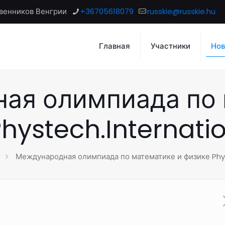
венников Венгрии
+36705618079
russkie@russkie.hu
Главная
Участники
Нов
ая олимпиада по 
hystech.Internati
Международная олимпиада по математике и физике Phys