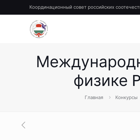
Координационный совет российских соотечест
Международн
физике P
Главная
Конкурсы