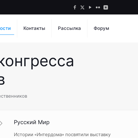
ости
Контакты
Рассылка
Форум
конгресса
в
ественников
Русский Мир
Истории «Интердома» посвятили выставку