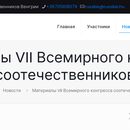
венников Венгрии
+36705618079
russkie@russkie.hu
Главная
Участники
Нов
ы VII Всемирного 
соотечественнико
Новости
Материалы VII Всемирного конгресса соотеч