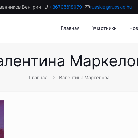
венников Венгрии
+36705618079
russkie@russkie.hu
Главная
Участники
Нов
алентина Маркело
Главная
Валентина Маркелова