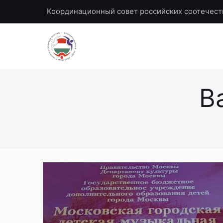
Координационный совет российских соотечест
В