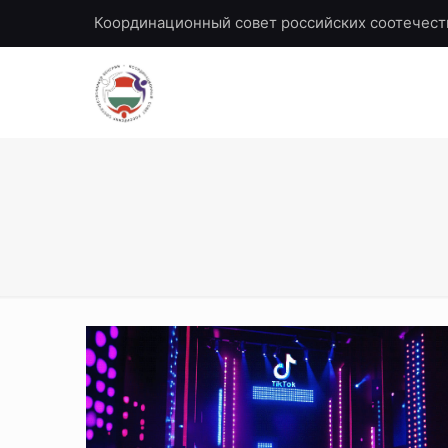
Координационный совет российских соотечест