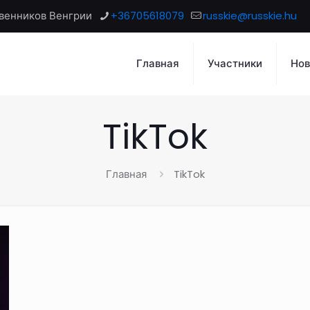
венников Венгрии
+36705618079
russkie@russkie.hu
Главная
Участники
Нов
TikTok
Главная
TikTok