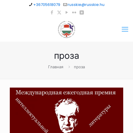
+36705618079
russkie@russkie.hu
проза
Главная
проза