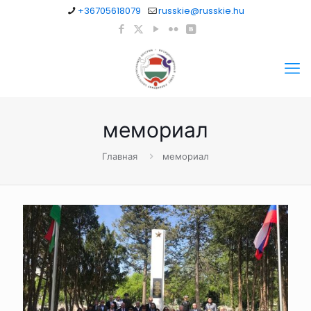
+36705618079
russkie@russkie.hu
мемориал
Главная
мемориал