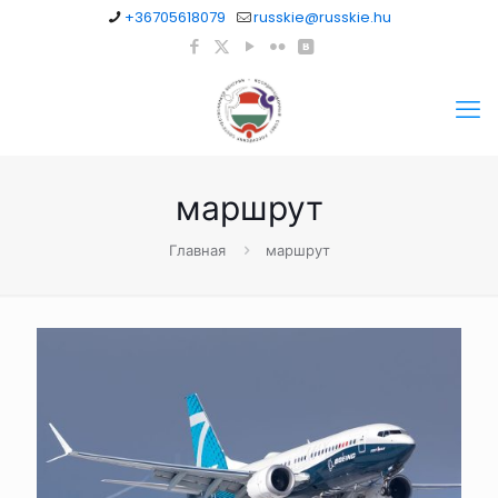
+36705618079
russkie@russkie.hu
маршрут
Главная
маршрут