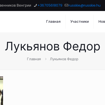
венников Венгрии
+36705618079
russkie@russkie.hu
Главная
Участники
Нов
Лукьянов Федор
Главная
Лукьянов Федор