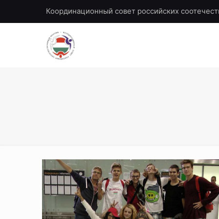
Координационный совет российских соотечест