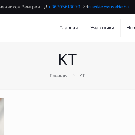
венников Венгрии
+36705618079
russkie@russkie.hu
Главная
Участники
Нов
КТ
Главная
КТ