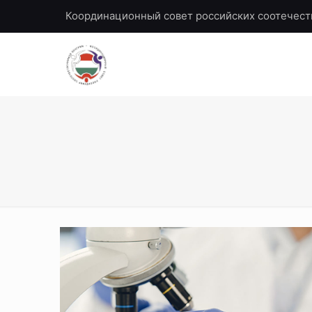
Координационный совет российских соотечест