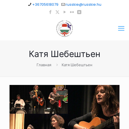
+36705618079
russkie@russkie.hu
Катя Шебештьен
Главная
Катя Шебештьен