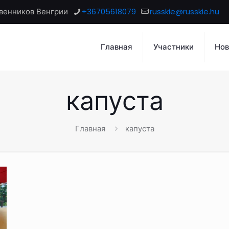
венников Венгрии
+36705618079
russkie@russkie.hu
Главная
Участники
Нов
капуста
Главная
капуста