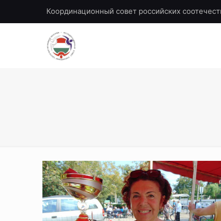
Координационный совет российских соотечест