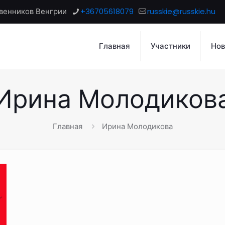
венников Венгрии
+36705618079
russkie@russkie.hu
Главная
Участники
Нов
Ирина Молодиков
Главная
Ирина Молодикова