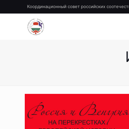
Координационный совет российских соотечест