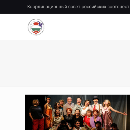
Координационный совет российских соотечест