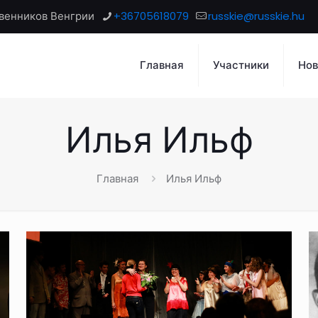
венников Венгрии
+36705618079
russkie@russkie.hu
Главная
Участники
Нов
Илья Ильф
Главная
Илья Ильф