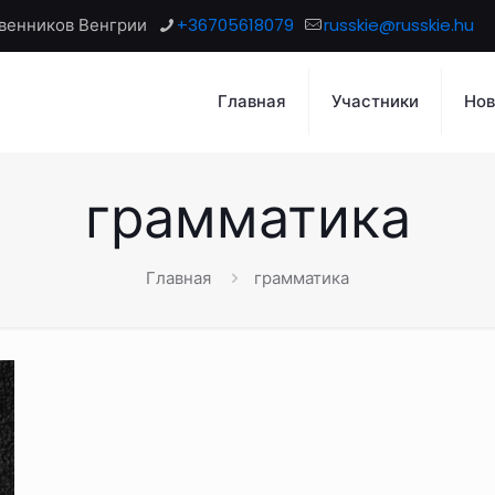
венников Венгрии
+36705618079
russkie@russkie.hu
Главная
Участники
Нов
грамматика
Главная
грамматика