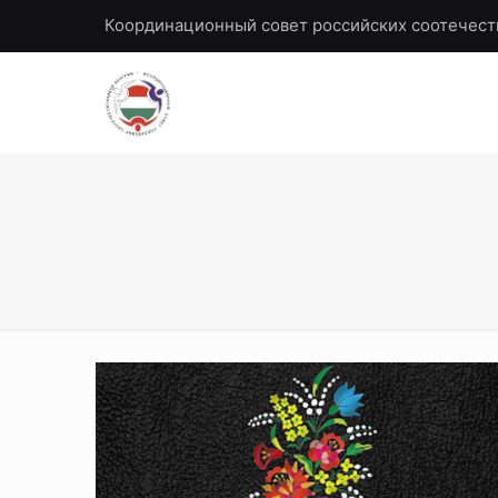
Координационный совет российских соотечест