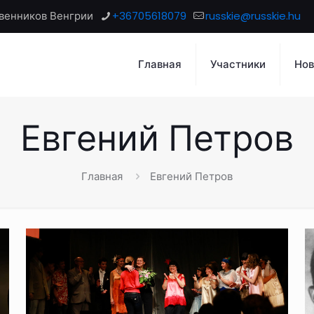
венников Венгрии
+36705618079
russkie@russkie.hu
Главная
Участники
Нов
Евгений Петров
Главная
Евгений Петров