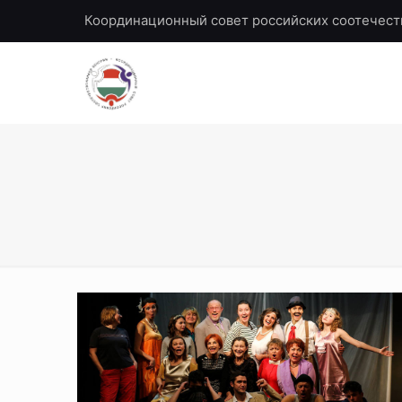
Координационный совет российских соотечест