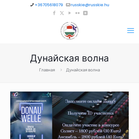
+36705618079
russkie@russkie.hu
Дунайская волна
Главная
Дунайская волна