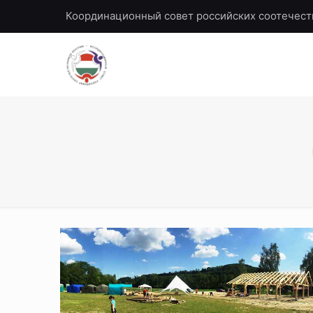
Координационный совет российских соотечест