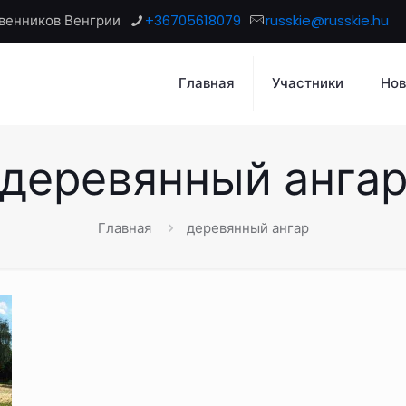
венников Венгрии
+36705618079
russkie@russkie.hu
Главная
Участники
Нов
деревянный анга
Главная
деревянный ангар