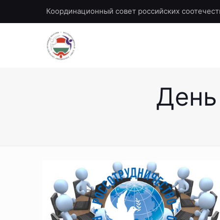
Координационный совет российских соотечест
День