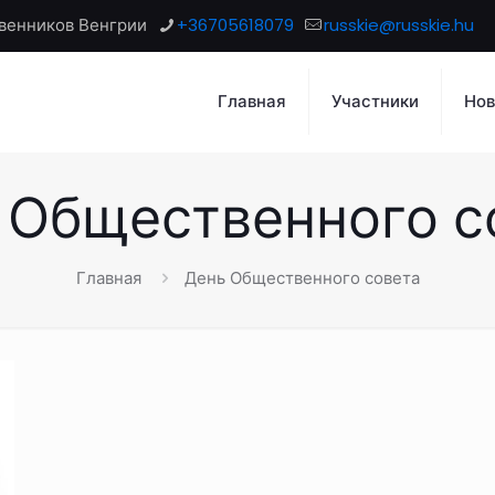
венников Венгрии
+36705618079
russkie@russkie.hu
Главная
Участники
Нов
 Общественного с
Главная
День Общественного совета