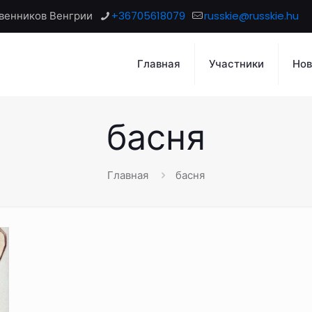
венников Венгрии
+36705618079
russkie@russkie.hu
Главная
Участники
Нов
басня
Главная
басня