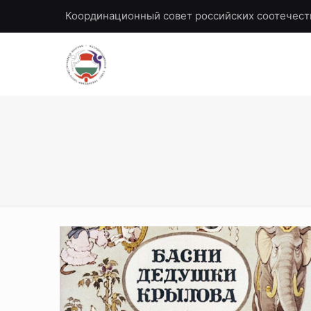
Координационный совет российских соотечест