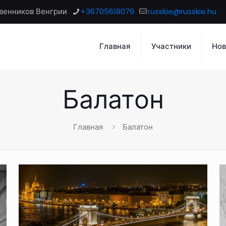
венников Венгрии
+36705618079
russkie@russkie.hu
Главная
Участники
Нов
Балатон
Главная
Балатон