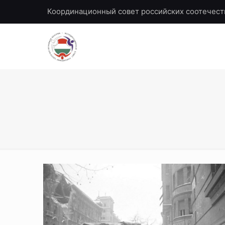
Координационный совет российских соотечест