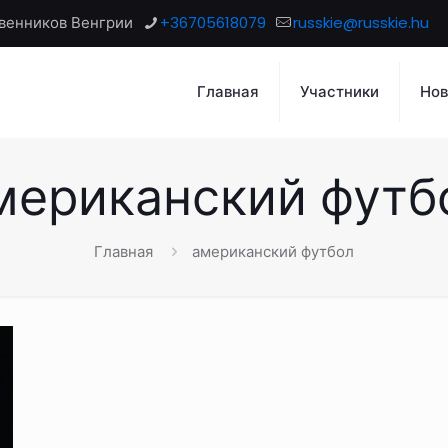
венников Венгрии
+36705618079
russkie@russkie.hu
Главная
Участники
Нов
мериканский футб
Главная
американский футбол