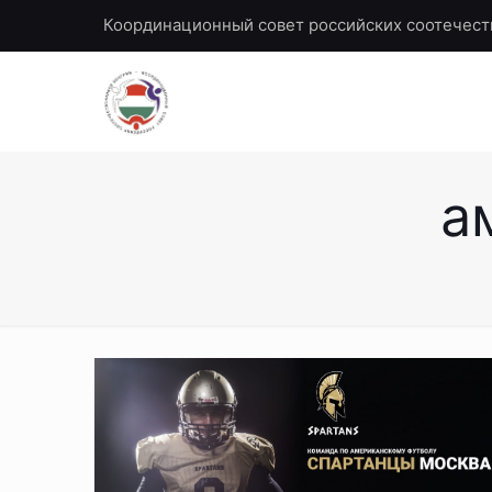
Координационный совет российских соотечест
а