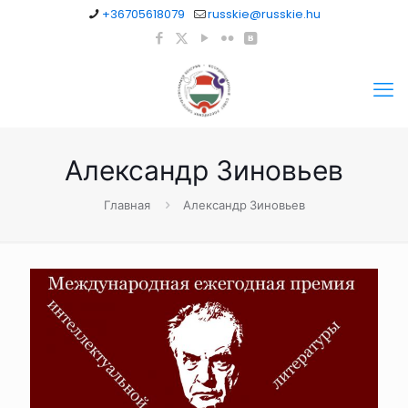
+36705618079
russkie@russkie.hu
Александр Зиновьев
Главная
Александр Зиновьев