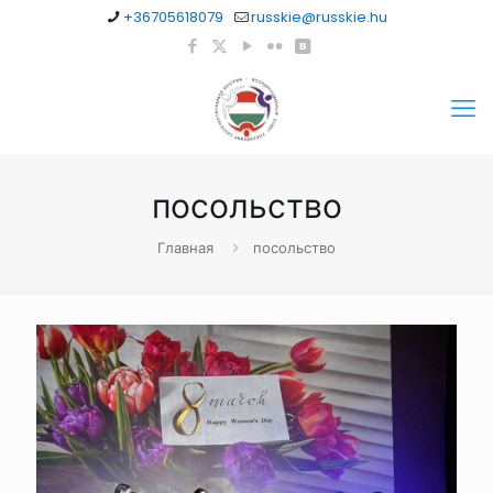
+36705618079
russkie@russkie.hu
посольство
Главная
посольство