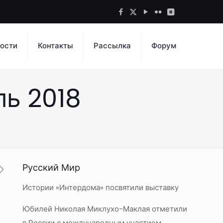
ости
Контакты
Рассылка
Форум
ь 2018
Русский Мир
Истории «Интердома» посвятили выставку
Юбилей Николая Миклухо-Маклая отметили
в России с международным участием