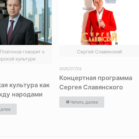
Платонов говорит о
Сергей Славянский
ерской культуре
2025/07/02
Концертная программа
ая культура как
Сергея Славянского
жду народами
Читать далее
далее