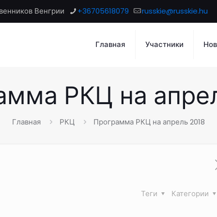
венников Венгрии
+36705618079
russkie@russkie.hu
Главная
Участники
Нов
амма РКЦ на апрел
Главная
РКЦ
Программа РКЦ на апрель 2018
Теги
Категории