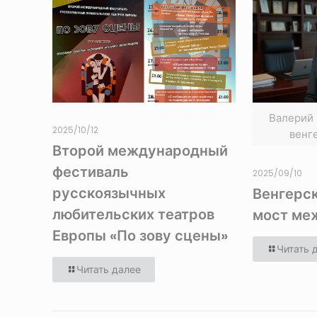
Валерий 
2025/10/12
венг
Второй международный
фестиваль
2025/09/10
русскоязычных
Венгерск
любительских театров
мост ме
Европы «По зову сцены»
Читать 
Читать далее