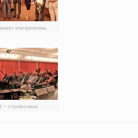
е имеет альтернативы
2 — стройка века