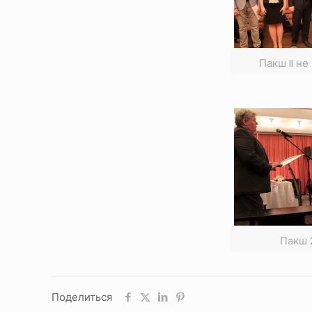
Пакш II н
Пакш 
Поделиться