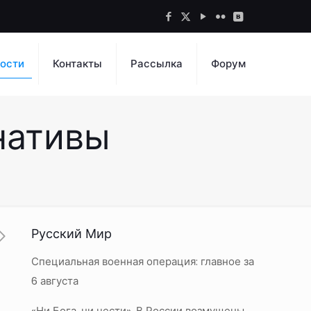
ости
Контакты
Рассылка
Форум
рнативы
Русский Мир
Специальная военная операция: главное за
6 августа
«Ни Бога, ни чести». В России возмущены