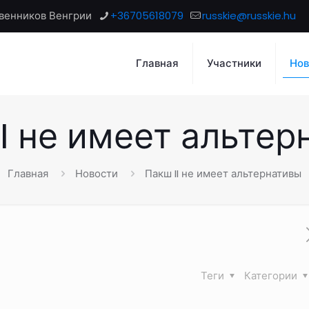
венников Венгрии
+36705618079
russkie@russkie.hu
Главная
Участники
Нов
I не имеет альте
Главная
Новости
Пакш II не имеет альтернативы
Теги
Категории