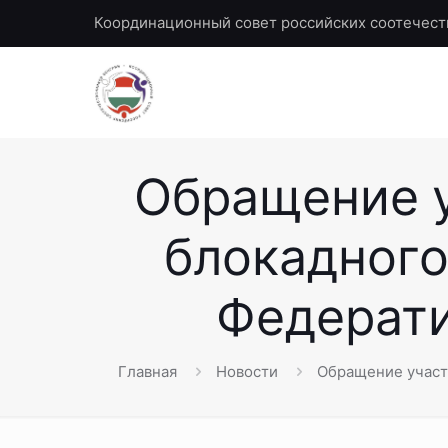
Координационный совет российских соотечест
Обращение у
блокадного
Федерати
Главная
Новости
Обращение участ