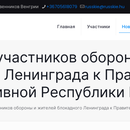
венников Венгрии
+36705618079
russkie@russkie.hu
Главная
Участники
Нов
частников оборо
 Ленинграда к Пр
вной Республики
ников обороны и жителей блокадного Ленинграда к Правит