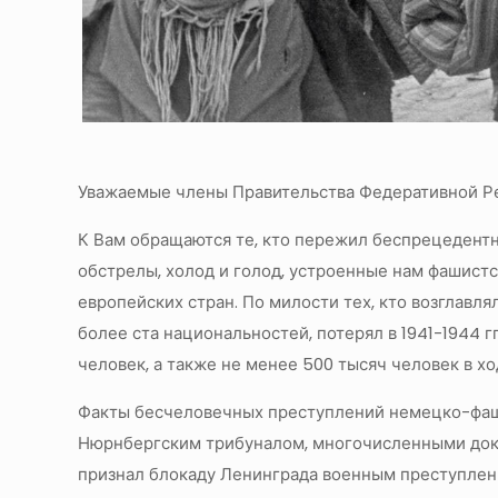
Уважаемые члены Правительства Федеративной Р
К Вам обращаются те, кто пережил беспрецедентн
обстрелы, холод и голод, устроенные нам фашист
европейских стран. По милости тех, кто возглавл
более ста национальностей, потерял в 1941-1944 
человек, а также не менее 500 тысяч человек в хо
Факты бесчеловечных преступлений немецко-фаш
Нюрнбергским трибуналом, многочисленными доку
признал блокаду Ленинграда военным преступлен