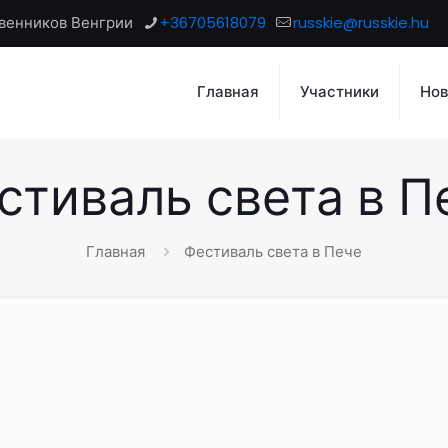
венников Венгрии
+36705618079
russkie@russkie.hu
Главная
Участники
Нов
стиваль света в П
Главная
Фестиваль света в Пече