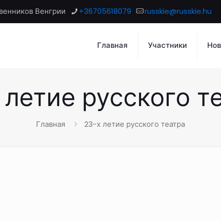
венников Венгрии
+36705618079
russkie@russkie.hu
Главная
Участники
Нов
 летие русского т
Главная
23-х летие русского театра