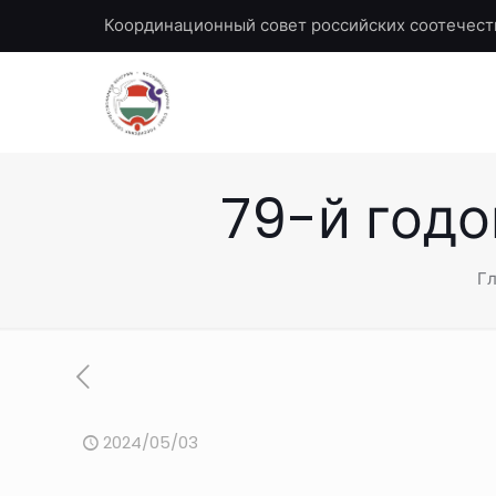
Координационный совет российских соотечест
79-й год
Гл
2024/05/03