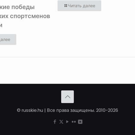
ркие победы
Читать далее
ких спортсменов
и
далее
© russkie.hu | Все права защищены. 2010-2026