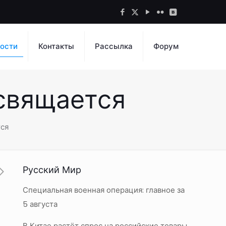
ости
Контакты
Рассылка
Форум
свящается
ся
Русский Мир
Специальная военная операция: главное за
5 августа
В Китае растёт спрос на российские товары