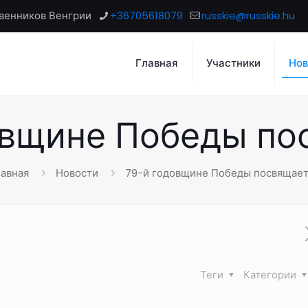
венников Венгрии
+36705618079
russkie@russkie.hu
Главная
Участники
Нов
овщине Победы по
авная
Новости
79-й годовщине Победы посвящает
Теги
Категории