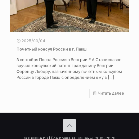
2025/09/04
Почетный консул России в г. Пакш
3 сентября Посол России в Венгрии Е.А.Станиславов
вручил консульский патент гражданину Венгрии
Ференцу Леберу, назначенному почетным консулом
России в городе Пакш с определением ему в
[…]
Читать далее
© russkie.hu | Все права защищены. 2010-2026