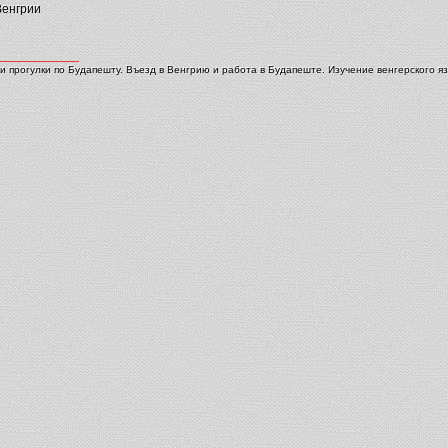
Венгрии
и прогулки по Будапешту. Въезд в Венгрию и работа в Будапеште. Изучение венгерского яз