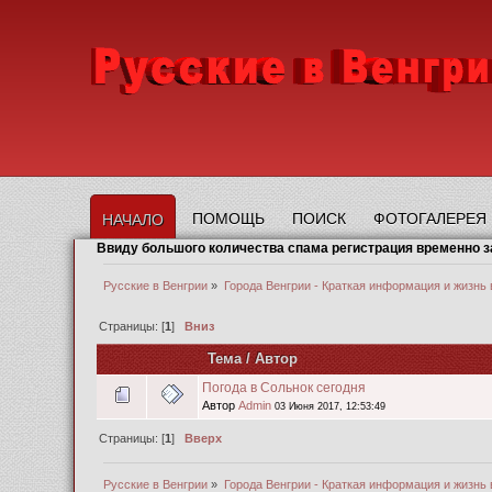
ПОМОЩЬ
ПОИСК
ФОТОГАЛЕРЕЯ
НАЧАЛО
Ввиду большого количества спама регистрация временно 
Русские в Венгрии
»
Города Венгрии - Краткая информация и жизнь 
Страницы: [
1
]
Вниз
Тема
/
Автор
Погода в Сольнок сегодня
Автор
Admin
03 Июня 2017, 12:53:49
Страницы: [
1
]
Вверх
Русские в Венгрии
»
Города Венгрии - Краткая информация и жизнь 