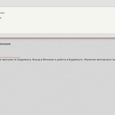
тема
ма
Венгрии
и прогулки по Будапешту. Въезд в Венгрию и работа в Будапеште. Изучение венгерского яз