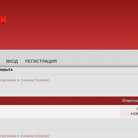
ВХОД
РЕГИСТРАЦИЯ
закрыта
в регионах
»
Сольнок (Szolnok)
Ответо
4.63
в регионах
»
Сольнок (Szolnok)